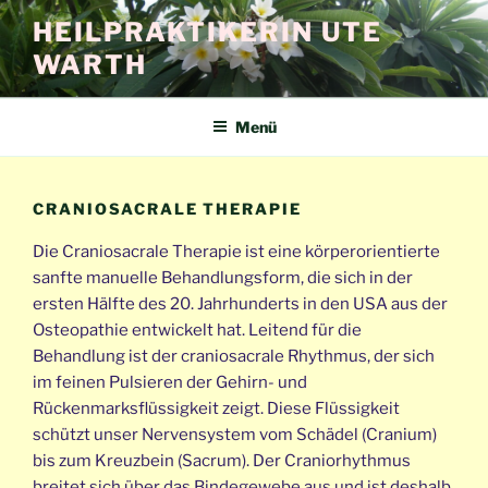
Zum
HEILPRAKTIKERIN UTE
Inhalt
WARTH
springen
Menü
CRANIOSACRALE THERAPIE
Die Craniosacrale Therapie ist eine körperorientierte
sanfte manuelle Behandlungsform, die sich in der
ersten Hälfte des 20. Jahrhunderts in den USA aus der
Osteopathie entwickelt hat. Leitend für die
Behandlung ist der craniosacrale Rhythmus, der sich
im feinen Pulsieren der Gehirn- und
Rückenmarksflüssigkeit zeigt. Diese Flüssigkeit
schützt unser Nervensystem vom Schädel (Cranium)
bis zum Kreuzbein (Sacrum). Der Craniorhythmus
breitet sich über das Bindegewebe aus und ist deshalb